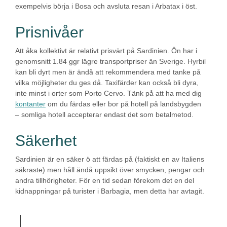
exempelvis börja i Bosa och avsluta resan i Arbatax i öst.
Prisnivåer
Att åka kollektivt är relativt prisvärt på Sardinien. Ön har i
genomsnitt 1.84 ggr lägre transportpriser än Sverige. Hyrbil
kan bli dyrt men är ändå att rekommendera med tanke på
vilka möjligheter du ges då. Taxifärder kan också bli dyra,
inte minst i orter som Porto Cervo. Tänk på att ha med dig
kontanter
om du färdas eller bor på hotell på landsbygden
– somliga hotell accepterar endast det som betalmetod.
Säkerhet
Sardinien är en säker ö att färdas på (faktiskt en av Italiens
säkraste) men håll ändå uppsikt över smycken, pengar och
andra tillhörigheter. För en tid sedan förekom det en del
kidnappningar på turister i Barbagia, men detta har avtagit.