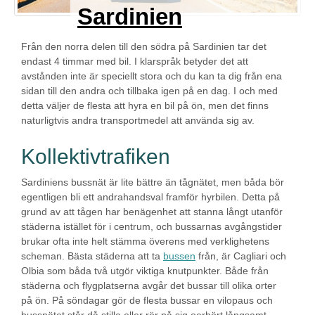
Sardinien
Från den norra delen till den södra på Sardinien tar det
endast 4 timmar med bil. I klarspråk betyder det att
avstånden inte är speciellt stora och du kan ta dig från ena
sidan till den andra och tillbaka igen på en dag. I och med
detta väljer de flesta att hyra en bil på ön, men det finns
naturligtvis andra transportmedel att använda sig av.
Kollektivtrafiken
Sardiniens bussnät är lite bättre än tågnätet, men båda bör
egentligen bli ett andrahandsval framför hyrbilen. Detta på
grund av att tågen har benägenhet att stanna långt utanför
städerna istället för i centrum, och bussarnas avgångstider
brukar ofta inte helt stämma överens med verklighetens
scheman. Bästa städerna att ta
bussen
från, är Cagliari och
Olbia som båda två utgör viktiga knutpunkter. Både från
städerna och flygplatserna avgår det bussar till olika orter
på ön. På söndagar gör de flesta bussar en vilopaus och
bussnätet står då stilla eller rör på sig oerhört långsamt.